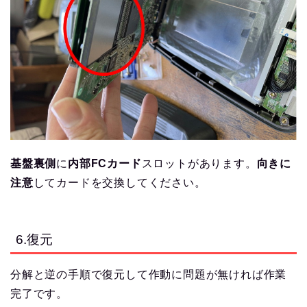
基盤裏側
に
内部FCカード
スロットがあります。
向きに
注意
してカードを交換してください。
6.復元
分解と逆の手順で復元して作動に問題が無ければ作業
完了です。