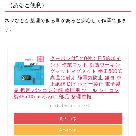
（あると便利）
ネジなどが整理できる皿があると安心して作業できま
す。
クーポン付5と0付く日5倍ポイ
ント 作業マット 断熱ワーキン
グマットマグネット 半田500℃
高温に耐え 静電気防止 無毒 卓
上絶縁 DIY ホビー製作 電子製
品 携帯 パソコン分解 修理用 ツール シリコン
製45x30cm 小ねじ 部品 整理整頓
posted with
カエレバ
楽天市場
Amazon