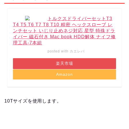
トルクスドライバーセットT3
T4 T5 T6 T7 T8 T10 精密 ヘックスローブ レ
ンチセット いじり止めネジ対応 星型 特殊ドラ
イバー 磁石付き Mac book HDD解体 ナイフ修
理工具-7本組
posted with
カエレバ
楽天市場
Amazon
10Tサイズを使用します。